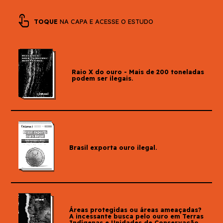
touch_app
TOQUE
NA CAPA E ACESSE O ESTUDO
Raio X do ouro - Mais de 200 toneladas
podem ser ilegais.
Brasil exporta ouro ilegal.
Áreas protegidas ou áreas ameaçadas?
A incessante busca pelo ouro em Terras
Indígenas e Unidades de Conservação